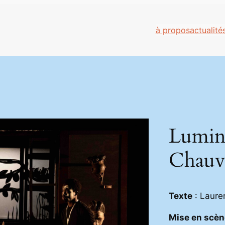
à propos
actualité
Luming
Chauv
Texte
: Laure
Mise en scèn