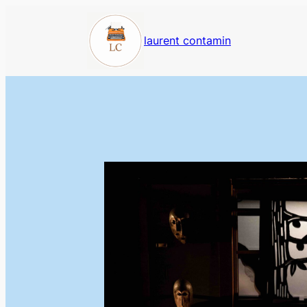
Aller
au
laurent contamin
contenu