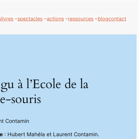
s
livres
spectacles
actions
ressources
blog
contact
u à l’Ecole de la
e-souris
nt Contamin
e
: Hubert Mahéla et Laurent Contamin.