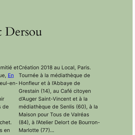
t Dersou
amitié et
Création 2018 au Local, Paris.
que,
En
Tournée à la médiathèque de
eul-en-
Honfleur et à l’Abbaye de
n
Grestain (14), au Café citoyen
ir
d’Auger Saint-Vincent et à la
s de
médiathèque de Senlis (60), à la
Maison pour Tous de Valréas
chet.
(84), à l’Atelier Delort de Bourron-
is en
Marlotte (77)…