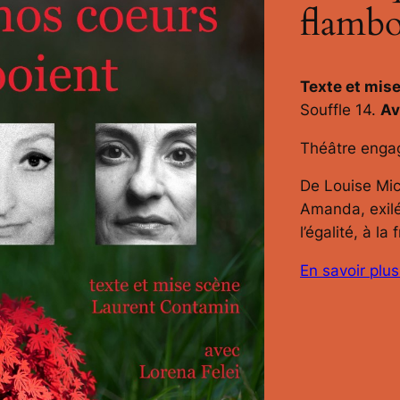
flambo
Texte et mis
Souffle 14.
Av
Théâtre engag
De Louise Mic
Amanda, exilée
l’égalité, à la 
En savoir plus