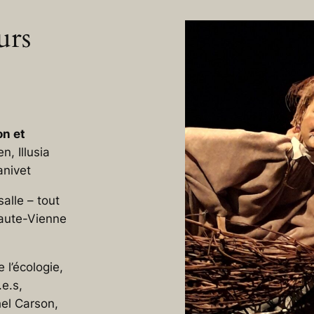
urs
on et
, Illusia
anivet
alle – tout
Haute-Vienne
l’écologie,
.e.s,
hel Carson,