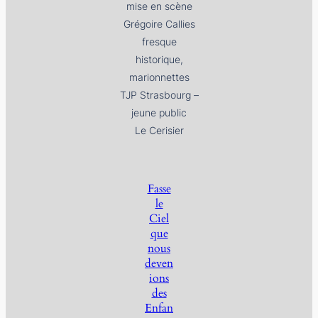
mise en scène
Grégoire Callies
fresque
historique,
marionnettes
TJP Strasbourg –
jeune public
Le Cerisier
Fasse
le
Ciel
que
nous
deven
ions
des
Enfan