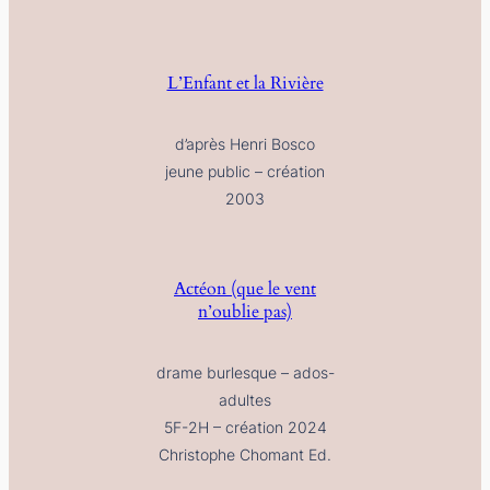
L’Enfant et la Rivière
d’après Henri Bosco
jeune public – création
2003
Actéon (que le vent
n’oublie pas)
drame burlesque – ados-
adultes
5F-2H – création 2024
Christophe Chomant Ed.