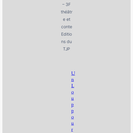
– 3F
théâtr
e et
conte
Editio
ns du
TJP
U
n
L
o
u
p
p
o
u
r