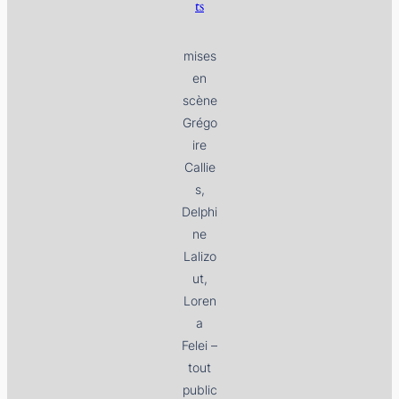
ts
mises
en
scène
Grégo
ire
Callie
s,
Delphi
ne
Lalizo
ut,
Loren
a
Felei –
tout
public