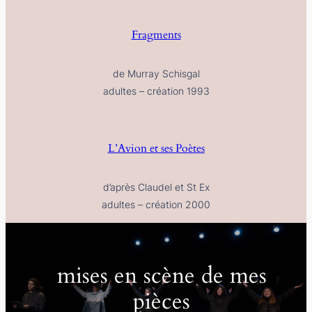
Fragments
de Murray Schisgal
adultes – création 1993
L’Avion et ses Poètes
d’après Claudel et St Ex
adultes – création 2000
mises en scène de mes
pièces