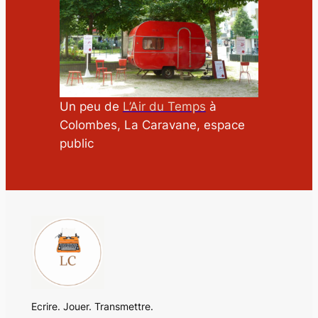
Un peu de
L’Air du Temps
à
Colombes, La Caravane, espace
public
Ecrire. Jouer. Transmettre.