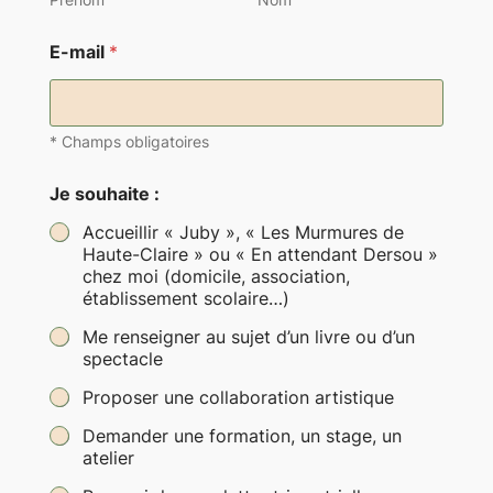
*
E-mail
*
N
o
m
m
e
* Champs obligatoires
s
s
Je souhaite :
a
g
Accueillir « Juby », « Les Murmures de
e
Haute-Claire » ou « En attendant Dersou »
chez moi (domicile, association,
établissement scolaire…)
Me renseigner au sujet d’un livre ou d’un
spectacle
Proposer une collaboration artistique
Demander une formation, un stage, un
atelier