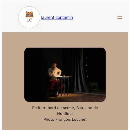
Aller
au
laurent contamin
contenu
Ecriture bord de scène, Batolune de
Honfleur
Photo François Louchet