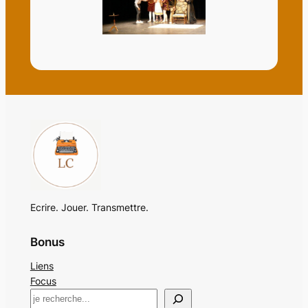
Ecrire. Jouer. Transmettre.
Bonus
Liens
Focus
R